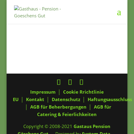
Impressum
│
Cookie Rrichtlinie
EU
│
Kontakt
│
Datenschutz
│
Haftungsausschluss
│
AGB für Beherbergungen
│
AGB für
Catering & Feierlichkeiten
Copyright © 2008-2021
Gastaus Pension
Göschens Gut
--- Designed by
System Data
---